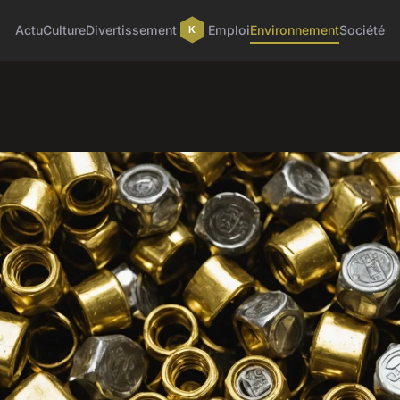
Actu
Culture
Divertissement
Emploi
Environnement
Société