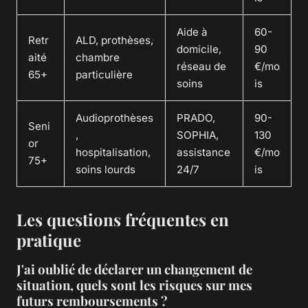
Aide à
60-
Retr
ALD, prothèses,
domicile,
90
aité
chambre
réseau de
€/mo
65+
particulière
soins
is
Audioprothèses
PRADO,
90-
Seni
,
SOPHIA,
130
or
hospitalisation,
assistance
€/mo
75+
soins lourds
24/7
is
Les questions fréquentes en
pratique
J'ai oublié de déclarer un changement de
situation, quels sont les risques sur mes
futurs remboursements ?