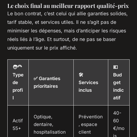
Le choix final au meilleur rapport qualité-prix
Le bon contrat, c’est celui qui allie garanties solides,
tarif stable, et services utiles. Il ne s’agit pas de
minimiser les dépenses, mais d’anticiper les risques
réels liés à l’âge. Et surtout, de ne pas se baser
uniquement sur le prix affiché.
🧑‍🦳
💶
Type
🛠️
Bud
✅ Garanties
de
Services
get
prioritaires
profi
inclus
indic
l
atif
40-
Optique,
Prévention
Actif
60
dentaire,
, espace
55+
€/mo
hospitalisation
client
is