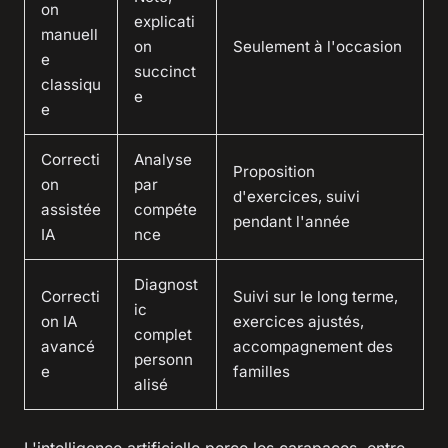
on
explicati
manuell
on
Seulement à l'occasion
e
succinct
classiqu
e
e
Correcti
Analyse
Proposition
on
par
d'exercices, suivi
assistée
compéte
pendant l'année
IA
nce
Diagnost
Correcti
Suivi sur le long terme,
ic
on IA
exercices ajustés,
complet
avancé
accompagnement des
personn
e
familles
alisé
L'intelligence artificielle perce les carapaces, entre