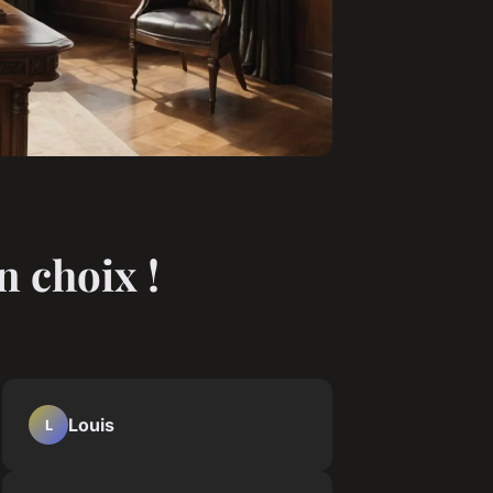
n choix !
Louis
L